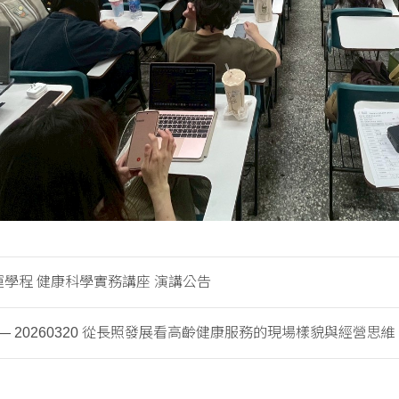
 健運學程 健康科學實務講座 演講公告
— 20260320 從長照發展看高齡健康服務的現場樣貌與經營思維