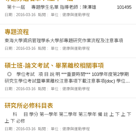
解。 本系對於學生的升學與就業相當的重視，
第十一屆 專題學生名單 指導老師：陳澤雄 101495
日期 : 2016-03-16
點閱 :
單位 : 健康與運動學程
專題流程
東海大學資訊管理學系大學部專題研究作業流程及注意事項
日期 : 2016-03-16
點閱 :
單位 : 健康與運動學程
碩士班-論文考試、畢業離校相關事項
◎ 學位考試 項 目 說 明 ***重要時間*** 103學年度第2學期
研究生學位考試暨畢業離校注意事項下載注意事項(doc) 學位論
文指導教授同意書 研究生入學後第一學期結束前，必須經指導
日期 : 2016-03-16
點閱 :
單位 : 健康與運動學程
教授簽名同意指導論文，並繳交學位論文指導教授同意書至系
辦備查。
研究所必修科目表
科 目 學分 第一學年 第二學年 第三學年 備 註 上 下 上 下
上 下 必修
日期 : 2016-03-16
點閱 :
單位 : 健康與運動學程