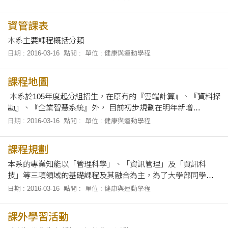
資管課表
本系主要課程概括分類
日期 : 2016-03-16
點閱 :
單位 : 健康與運動學程
課程地圖
本系於105年度起分組招生，在原有的『雲端計算』、『資料探
勘』、『企業智慧系統』外， 目前初步規劃在明年新增
『Python』、『R語言』、『巨量資料』、『社群行銷與分析』
日期 : 2016-03-16
點閱 :
單位 : 健康與運動學程
與『產業專題』五門課。 未來，將繼續進行微調，往『物聯網
與大數據應用』、『數位行銷與電子商務應用』的系所發展方
課程規劃
向前進，改良課程設計以符合社會發展的人才需求。105學年
度，我們鎖定「社群運算與巨量資料」為培育人材之主軸， 透
本系的專業知能以「管理科學」、「資訊管理」及「資訊科
過「強化課程內容」、「導入專業軟體」、「強調專題實
技」等三項領域的基礎課程及其融合為主，為了大學部同學的
作」、「加強課外學習」、「推廣專業證照」和「產學合作實
專業發展著想，本系在企業電子化與網路資訊應用的知識基礎
日期 : 2016-03-16
點閱 :
單位 : 健康與運動學程
習」等實施策略，以期達成學生軟體開發能力提升的目標。
上，分別建立以「物聯網與大數據應用」與「數位行銷與電子
『雲端計算』介紹雲端的Ia
商務應用」為學習主軸的專業分流提供給同學們選擇。 本系在
課外學習活動
師資專長、課程規劃與設備採購方面，皆從上述的各項專業知