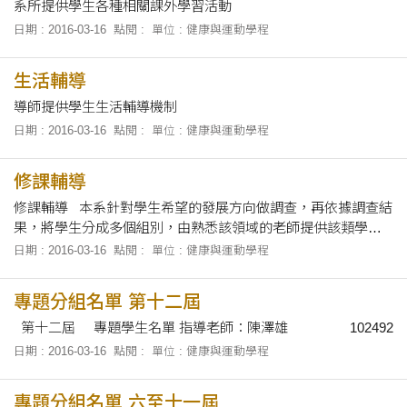
能領域與配合院系的發展目標來整體的評估考量，期望學生能
系所提供學生各種相關課外學習活動
先奠定本身應具備的資管核心能力，再選擇本系所規劃的兩大
日期 : 2016-03-16
點閱 :
單位 : 健康與運動學程
專業學群之一去鑽研，或加入資安學程並獲得證書，以增加自
己的優勢與競爭力。本系的教授群們也時時思考和不斷充實自
生活輔導
己，以求開設最符合校院發展，與對學生未來發展最有利的課
程。
導師提供學生生活輔導機制
日期 : 2016-03-16
點閱 :
單位 : 健康與運動學程
修課輔導
修課輔導 本系針對學生希望的發展方向做調查，再依據調查結
果，將學生分成多個組別，由熟悉該領域的老師提供該類學生
修課上的整體建議，並依據各別學生不同的期望，給予適切的
日期 : 2016-03-16
點閱 :
單位 : 健康與運動學程
個別意見。並由多個老師組成諮詢小組，針對不同的發展方
向，分別提出選課建議，並提供學生諮詢服務。 另外，結合系
專題分組名單 第十二屆
學會的輔導力量，委由高年級、有經驗的學長姊來輔導低年級
的學弟妹，以協助教師上班時間外的課後諮詢。對於還不確定
第十二屆 專題學生名單 指導老師：陳澤雄 102492
自己未來發展方向的同學，則鼓勵他們去聽校內外的演講、旁
日期 : 2016-03-16
點閱 :
單位 : 健康與運動學程
聽通識課程，先建立基礎概念後再做決定。一來可增加他們的
視野，另一方面也可讓他們對往後可能修習的課程內容更加了
專題分組名單 六至十一屆