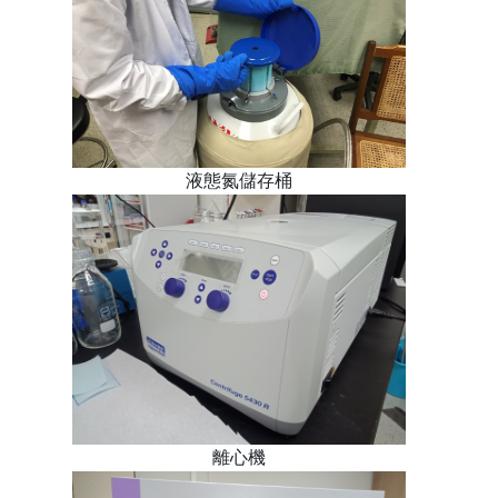
液態氮儲存桶
離心機