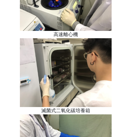
高速離心機
滅菌式二氧化碳培養箱