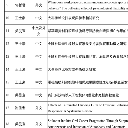
When does workplace ostracism undermine college sports int
9
郭哲君
外文
behavior? The buffering effect of psychological flexibility 
10
王士豪
中文
大專棒球投打表現與勝率相關研究 .
中文及外
11
吳旻寰
紫草素抑制口腔癌細胞爬行與誘發自嗜與凋亡作用的
文
12
王士豪
中文
全國社區學生棒球大賽家長支持參與賽事動機之研究
13
王士豪
中文
全國社區學生棒球大賽服務品質、滿意度及再參加意
14
王士豪
中文
大專棒球比賽攻擊型指標之研究
15
王士豪
中文
電視輔助判決挑戰時機與結果關聯性之初探-以企業
16
吳旻寰
中文
資訊科技輔以人工智慧(AI)優化家庭檔案數位化
Effects of Caffeinated Chewing Gum on Exercise Performa
17
謝孟宏
外文
Responses: A Systematic Review
Shikonin Inhibits Oral Cancer Progression Through Suppre
18
吳旻寰
外文
Angiogenesis and Induction of Autophagy and Apoptosis