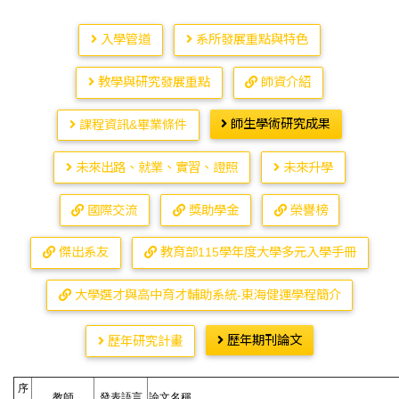
入學管道
系所發展重點與特色
教學與研究發展重點
師資介紹
師生學術研究成果
課程資訊&畢業條件
未來出路、就業、實習、證照
未來升學
國際交流
獎助學金
榮譽榜
傑出系友
教育部115學年度大學多元入學手冊
大學選才與高中育才輔助系統-東海健運學程簡介
歷年期刊論文
歷年研究計畫
序
教師
發表語言
論文名稱