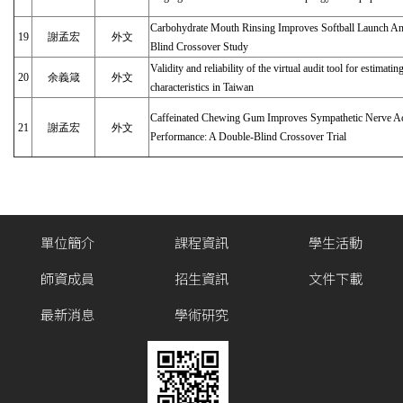
Carbohydrate Mouth Rinsing Improves Softball Launch An
19
謝孟宏
外文
Blind Crossover Study
Validity and reliability of the virtual audit tool for estimati
20
余義箴
外文
characteristics in Taiwan
Caffeinated Chewing Gum Improves Sympathetic Nerve Act
21
謝孟宏
外文
Performance: A Double-Blind Crossover Trial
單位簡介
課程資訊
學生活動
師資成員
招生資訊
文件下載
最新消息
學術研究