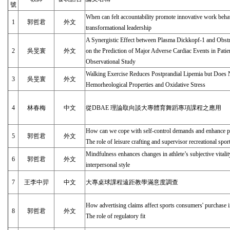
號
When can felt accountability promote innovative work beha
1
郭哲君
外文
transformational leadership
A Synergistic Effect between Plasma Dickkopf-1 and Obstr
2
吳旻寰
外文
on the Prediction of Major Adverse Cardiac Events in Pati
Observational Study
Walking Exercise Reduces Postprandial Lipemia but Does N
3
吳旻寰
外文
Hemorheological Properties and Oxidative Stress
4
林春梅
中文
從DBAE 理論取向談大專體育舞蹈專項課程之應用
How can we cope with self-control demands and enhance pr
5
郭哲君
外文
The role of leisure crafting and supervisor recreational spor
Mindfulness enhances changes in athlete’s subjective vitali
6
郭哲君
外文
interpersonal style
7
王李中羿
中文
大專桌球課程遠距教學滿意度調查
How advertising claims affect sports consumers' purchase i
8
郭哲君
外文
The role of regulatory fit