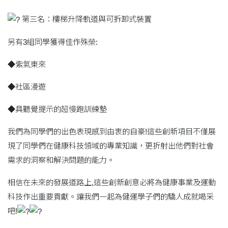
第三名：樓梯升降軌道與可拆卸式裝置
另有3組同學獲得佳作殊榮:
◆紫氣東來
◆社區漫遊
◆具聽覺提示的超慢跑訓練墊
我們為同學們的出色表現感到由衷的自豪!這些創新項目不僅展
現了同學們在健康科技領域的專業知識，更折射出他們對社會
需求的洞察和解決問題的能力。
相信在未來的發展道路上,這些創新創意必將為健康事業及運動
科技作出重要貢獻。讓我們一起為健運學子們的驕人成就喝采
吧!