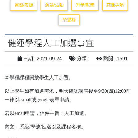
實習/考照
演講/活動
升學/就業
其他事項
榮譽榜
健運學程人工加選事宜
日期 : 2021-09-24
分類 :
點閱 : 1591
本學程課程開放學生人工加選。
以上學生如有加選需求，明天確認課表後至9/30(四)12:00前
一律以e-mail或google表單申請。
若以email申請，信件主旨：人工加選。
內文：系級/學號/姓名以及課程名稱。