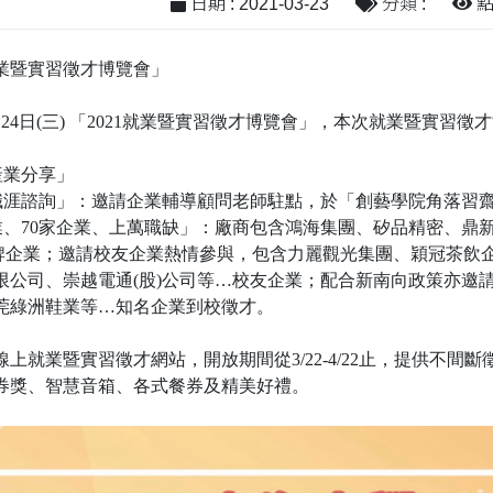
日期 : 2021-03-23
分類 :
點閱
就業暨實習徵才博覽會」
24日(三) 「2021就業暨實習徵才博覽會」，本次就業暨實習徵
產業分享」
與職涯諮詢」：邀請企業輔導顧問老師駐點，於「創藝學院角落習
產業、70家企業、上萬職缺」：廠商包含鴻海集團、矽品精密、鼎
品牌企業；邀請校友企業熱情參與，包含力麗觀光集團、穎冠茶飲企業
限公司、崇越電通(股)公司等…校友企業；配合新南向政策亦邀
莞綠洲鞋業等…知名企業到校徵才。
上就業暨實習徵才網站，開放期間從3/22-4/22止，提供不
券獎、智慧音箱、各式餐券及精美好禮。