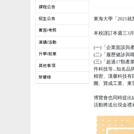
課程公告
東海大學「2021
招生公告
實習/考照
本校謹訂本週三3月
演講/活動
(一)「企業面談與
升學/就業
(二)「履歷健診
(三)「超過17類
其他事項
件科技等...知名
精密、漢馨科技有
榮譽榜
團、寶成工業、東
博覽會也同時提出線
活動將送出現金禮