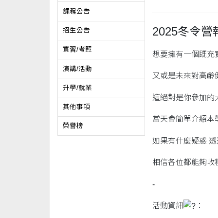
課程公告
2025冬令
招生公告
實習/考照
想要擁有一個既充
演講/活動
又或是未來對高齡
升學/就業
這絕對是你參加的
其他事項
當天會簡單介紹本
榮譽榜
如果有什麼疑惑 
相信各位都能夠收
-
活動資訊
：