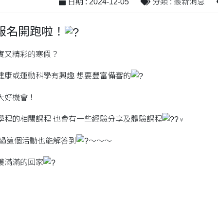
日期 : 2024-12-05
分類 : 最新消息
營報名開跑啦！
實又精彩的寒假？
健康或運動科學有興趣 想要豐富備審的
大好機會！
學程的相關課程 也會有一些經驗分享及體驗課程
透過這個活動也能解答到
～～～
穫滿滿的回家