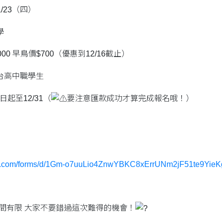
1/23（四）
學
00 早鳥價$700（優惠到12/16截止）
台高中職學生
日起至12/31（
要注意匯款成功才算完成報名哦！）
gle.com/forms/d/1Gm-o7uuLio4ZnwYBKC8xErrUNm2jF51te9Yie
時間有限 大家不要錯過這次難得的機會！