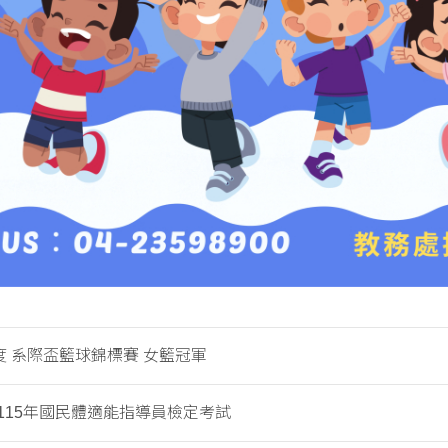
年度 系際盃籃球錦標賽 女籃冠軍
115年國民體適能指導員檢定考試