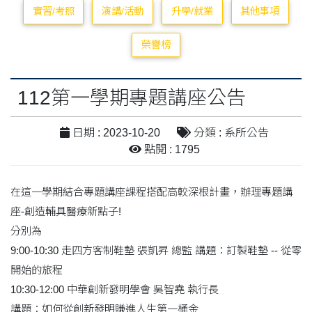
實習/考照
演講/活動
升學/就業
其他事項
榮譽榜
112第一學期專題講座公告
日期 : 2023-10-20
分類 : 系所公告
點閱 : 1795
在這一學期結合專題講座課程搭配高較深根計畫，辦理專題講
座-創造輔具醫療新點子!
分別為
9:00-10:30 走四方客制鞋墊 張凱昇 總監 講題：訂製鞋墊 -- 從零
開始的旅程
10:30-12:00 中華創新發明學會 吳智堯 執行長
講題：如何從創新發明賺進人生第一桶金