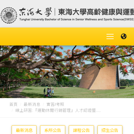
首頁
最新消息
實習/考照
線上研習:『運動休閒行銷管理』人才認證暨....
最新消息
系所公告
課程公告
招生公告