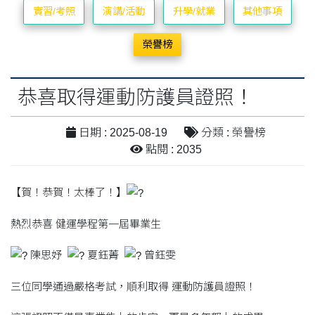
實習/考照
演講/活動
升學/就業
其他事項
榮譽榜
恭喜取得運動防護員證照！
日期 : 2025-08-19
分類 : 榮譽榜
點閱 : 2035
【賀！恭賀！太棒了！】
熱烈恭喜 健運學程第一屆畢業生
陳思妤
夏鈺菁
曾鈺雯
三位同學通過嚴格考試，順利取得 運動防護員證照！