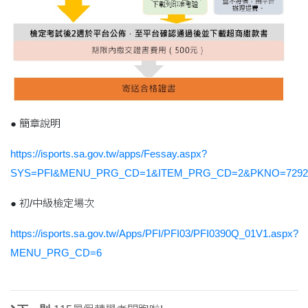
● 簡章說明
https://isports.sa.gov.tw/apps/Fessay.aspx?
SYS=PFI&MENU_PRG_CD=1&ITEM_PRG_CD=2&PKNO=7292
● 初/中級檢定場次
https://isports.sa.gov.tw/Apps/PFI/PFI03/PFI0390Q_01V1.aspx?
MENU_PRG_CD=6