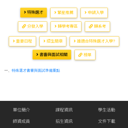
特殊選才
繁星推薦
申請入學
分發入學
轉學考專區
轉系考
重要日程
招生簡章
誰適合特殊選才入學?
書審與面試相關
榜單
一、
特殊選才書審與面試準備重點
單位簡介
課程資訊
學生活動
師資成員
招生資訊
文件下載