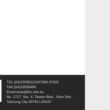
TEL:(04)23590121#37500-37502
FAX:(04)23590484
Email:swss@thu.edu.tw
No. 1727, Sec. 4, Taiwan Blvd., Xitun Dist.,
Taichung City 40704 LAN107