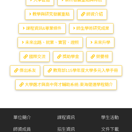
入學管道
系所發展重點與特色
教學與研究發展重點
師資介紹
課程資訊&畢業條件
師生學術研究成果
未來出路、就業、實習、證照
未來升學
國際交流
獎助學金
榮譽榜
傑出系友
教育部115學年度大學多元入學手冊
大學選才與高中育才輔助系統-東海健運學程簡介
單位簡介
課程資訊
學生活動
師資成員
招生資訊
文件下載